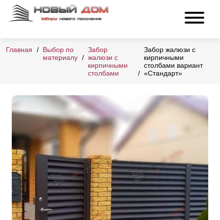
Главная
Выбор по
Забор
Забор жалюзи с
материалу
жалюзи с
кирпичными
кирпичными
столбами вариант
столбами
«Стандарт»