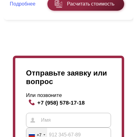
Подробнее
Расчитать стоимость
Отправьте заявку или
вопрос
Или позвоните
На самом деле наличие или отсутствие
нахлеста
-
+7 (958) 578-17-18
это способ контролировать просматриваемость
территории. Получается так : большой
нахлест
-
маленький угол обзора, чем меньше
нахлест
, тем
больше видимость. Только с внутренней стороны
надо смотреть сверху вниз, а с внешней наоборот-
+7