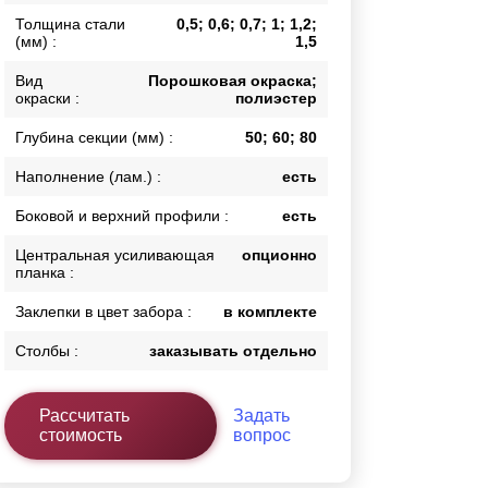
Толщина стали
0,5; 0,6; 0,7; 1; 1,2;
Каркасы ворот
(мм) :
1,5
Калитки
Входные группы
Вид
Порошковая окраска;
окраски :
полиэстер
Глубина секции (мм) :
50; 60; 80
ВСЕ ДЛЯ ЗАБОРА
Наполнение (лам.) :
есть
Панели для забора
Боковой и верхний профили :
есть
Центральная усиливающая
опционно
планка :
Заклепки в цвет забора :
в комплекте
Столбы :
заказывать отдельно
Рассчитать
Задать
стоимость
вопрос