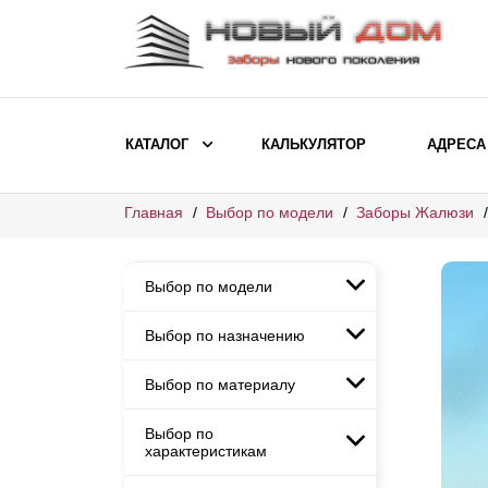
КАТАЛОГ
КАЛЬКУЛЯТОР
АДРЕСА
Главная
Выбор по модели
Заборы Жалюзи
ВЫБОР ПО МОДЕЛИ
Заборы Ранчо
Выбор по модели
Заборы Хай-тек
Заборы Классика
Выбор по назначению
Заборы Ранчо
Заборы Жалюзи
Заборы Хай-тек
Выбор по материалу
Заборы и ограждения для
Заборы Классика
детских садов
ВЫБОР ПО НАЗНАЧЕНИЮ
Заборы Жалюзи
Выбор по
Заборы с кирпичными столбами
Заборы для дачи
характеристикам
Заборы и ограждения для детских
Заборы из евроштакетника
Элитные заборы для коттеджей
садов