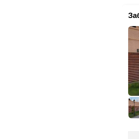
по
пр
ла
ос
За
ра
по
есл
ва
ее
по
не
По
ог
по
до
от
пр
10