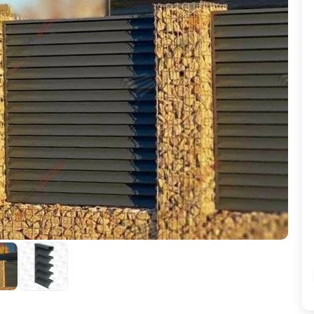
ВЫБОР ПО ХАРАКТЕРИСТИКАМ
Горизонтальные заборы
Высокие заборы
Красивые, дизайнерские заборы
ВЫБОР ПО СПОСОБУ МОНТАЖА
Заборы под ключ
Готовые заборы
Комплекты заборов-лего "сделай сам"
Быстровозводимые заборы