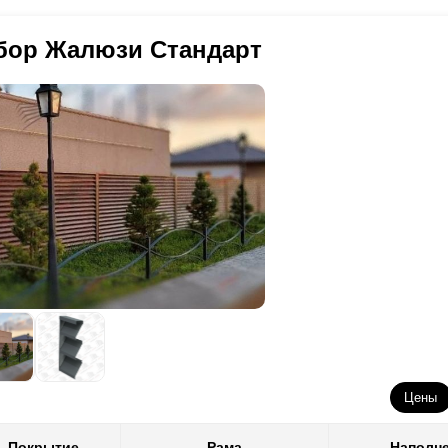
требуется стали меньше, чем на аналогичный забор, но, например, 
оизводим ламели для своих заборов. Получаются красивые и качест
мелей 20 мм. И трудоемкость изготовления первого забора будет м
обенностей на которые нужно обратить внимание. Во-первых, толщи
бор Жалюзи Стандарт
зница в цене. Вы платите только за реальные расходы материалов 
крытием, как правило, 0,5 мм. В такой толщине можно найти достат
и необходимо выполнить забор из более толстой стали, то, к сожал
рианта и все. Во-вторых, при производстве заборов из стали с пол
 обработки. Поэтому не все конструкторские решения из нашего бо
следующем это скажется на скорости монтажа забора на объекте - о
обходимо выбрать второй вариант декоративного покрытия - поли
лимерно-порошковое покрытие (его еще называют порошковой окра
раничения, которые присущи полиэстеру. Здесь мы полностью контр
рошковую окраску сами. Поэтому нет ограничений ни в толщине стал
ступных конструкторских решениях. Можно выбрать любой цвет из 
 0,5 до 1,5 мм. А самое главное, к вашему выбору полный ассорти
оизводится в специальном цехе со строгим соблюдением технологи
0 микрон.
Цены
Покрытие
Рама
Наполн