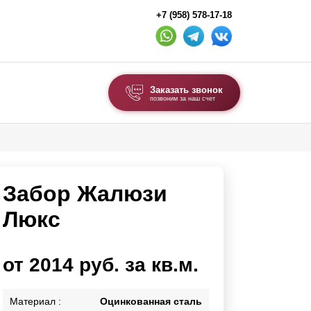
+7 (958) 578-17-18
Заказать звонок
позвоним за наш счет
ВЫБОР ПО ТИПУ
Модульные заборы и ограждения
Забор Жалюзи
Комбинированные заборы
Секционные заборы
Люкс
ВОРОТА И КАЛИТКИ
от 2014 руб. за кв.м.
Ворота откатные
Ворота распашные
Материал :
Оцинкованная сталь
Ворота складные гармошка