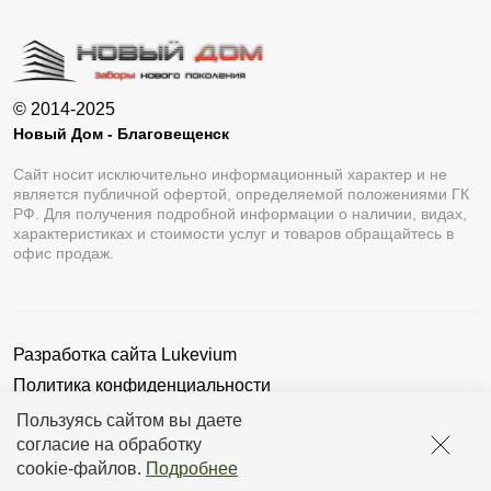
внешний вид. Отличием является то, что на листах
с полиэстером, мы не можем использовать наши
инновационные наработки. За счет этого
© 2014-2025
увеличивается время монтажа ограждения по
Новый Дом - Благовещенск
сравнению с аналогом с порошковой окраской.
Сайт носит исключительно информационный характер и не
является публичной офертой, определяемой положениями ГК
Размер просвета. Например, в заборах Ранчо
РФ. Для получения подробной информации о наличии, видах,
рекомендуемый показатель составляет 10—15 мм.
характеристиках и стоимости услуг и товаров обращайтесь в
офис продаж.
Шаг закрепления в заборах-жалюзи зависит от
выбора модификации. Минимальный показатель
— от 5 до 20 мм.
Разработка сайта
Lukevium
Ширины секции. Стандарта по ширине не
Политика конфиденциальности
существует, но чтобы избежать провисания
Пользовательское соглашение
Пользуясь сайтом вы даете
длинных планок, применяют вертикальные
согласие на обработку
усилители.
cookie-файлов
.
Подробнее
Наличие завальцовки. Необработанные края