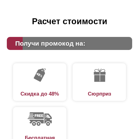
появляются новые модификации, например, заборы
Ранчо и Жалюзи.
Расчет стоимости
Основа конструкции
Получи промокод на:
Перед началом работ проводят точную разметку
рельефа, далее создают опоры: каменные, стальные,
кирпичные и проводят установку вертикальных
направляющих. После чего с помощью кронштейнов
или заклепок под определенным углом монтируют
Скидка до 48%
Сюрприз
выбранный тип ламелей. В соответствии с размером
шага элементы устанавливают с нахлестом или без.
Составляющие элементы
Горизонтальный забор реечный из металла, по облику
Бесплатная