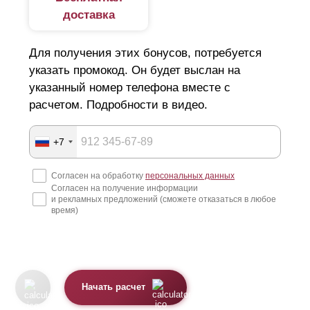
напоминает жалюзи. Основа конструкции — ламели,
доставка
смонтированные без зазоров или с нахлестом в
Для получения этих бонусов, потребуется
среднем 10—20 мм. Крепления элементов в профилях
указать промокод. Он будет выслан на
доступно тремя способами: фиксаторы, отверстия,
указанный номер телефона вместе с
прорези. Этот показатель влияет на
расчетом. Подробности в видео.
быстровозводимость конструкции.
+7
Виды профиля
Согласен на обработку
персональных данных
В зависимости от типа забора, различают несколько
Согласен на получение информации
и рекламных предложений (сможете отказаться в любое
видов профиля.
время)
z-образный вид. В эту серию входят 3 варианта
заборов: оптима, премиум, стандарт. Главное отличие
конструкций друг от друга — диапазон высоты
Начать расчет
элементов.