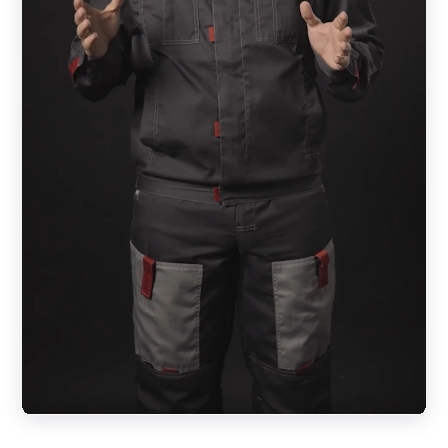
С), в этом случае Z-профиль конструктивно изменен.
Забор имеет эстетический внешний вид с обеих сторон.
Этот вид относится к двусторонним типам;
«Модерн»
— специфический тип ламели, по форме
напоминающий пирамиду или треугольник. Забор после
установки отлично пропускает воздух и свет, но не
позволяет просматривать территорию. Дизайн готового
изделия одинаковый с обеих сторон.
«Ранчо»
. Конструкция стилизовано под деревянные
фермерские заборы. Профиль имеет форму
прямоугольника. Заказчик может выбрать ламели в
одностороннем или двустороннем вариантах. Также
существует 4 параметра ширины элементов — 50, 70,
100, 150 мм. Готовая конструкция может быть
выполнено в комбинации планок различных размеров.