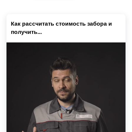
«Стандарт»
— простой, основательный, массивный
забор с максимальным показателем высоты ламели —
218 мм, что делает конструкцию самой экономичной в
Как рассчитать стоимость забора и
линейке.
получить...
«Премиум»
— более объемная конструкция. За счет
того, что высота элементов 90—132 мм, в секции
больше элементов, поэтому забор имеет эффектный
рельеф.
«Оптима»
— занимает среднее значение по высоте
элемента, является наиболее востребованной и
универсальной конструкцией. Идеально подходит для
монтажа практически любого объекта — дачных
участков, частных коттеджей, обустройства
конструкцией паркингов, мест отдыха и др.;
«Люкс»
— имеет особую геометрию (напоминает букву