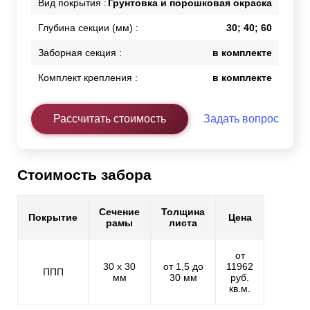
Вид покрытия :
Грунтовка и порошковая окраска
Глубина секции (мм) :
30; 40; 60
Заборная секция :
в комплекте
Комплект крепления :
в комплекте
Рассчитать стоимость
Задать вопрос
Стоимость забора
Сечение
Толщина
Покрытие
Цена
рамы
листа
от
30 х 30
от 1,5 до
11962
ППП
мм
30 мм
руб.
кв.м.