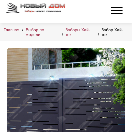
Главная
Выбор по
Заборы Хай-
Забор Хай-
модели
тек
тек