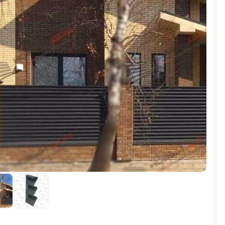
ВЫБОР ПО ХАРАКТЕРИСТИКАМ
Горизонтальные заборы
Высокие заборы
Красивые, дизайнерские заборы
ВЫБОР ПО СПОСОБУ МОНТАЖА
Заборы под ключ
Готовые заборы
Комплекты заборов-лего "сделай сам"
Быстровозводимые заборы