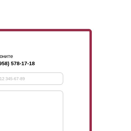
сли длина секции более 1,5 метров, то для
циальные усилители. Эти усилители крепятся
 нахлёста нет, то заклепки, крепящие
е влияет на функциональность и
оните
958) 578-17-18