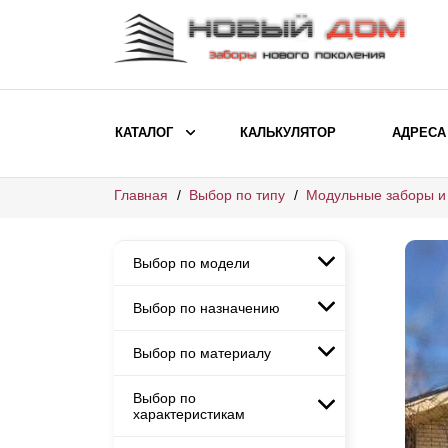
КАТАЛОГ
КАЛЬКУЛЯТОР
АДРЕСА
Главная
Выбор по типу
Модульные заборы и
ВЫБОР ПО МОДЕЛИ
Заборы Ранчо
Выбор по модели
Заборы Хай-тек
Заборы Классика
Выбор по назначению
Заборы Ранчо
Заборы Жалюзи
Заборы Хай-тек
Выбор по материалу
Заборы и ограждения для
Заборы Классика
детских садов
ВЫБОР ПО НАЗНАЧЕНИЮ
Заборы Жалюзи
Выбор по
Заборы с кирпичными столбами
Заборы для дачи
характеристикам
Заборы и ограждения для детских
Заборы из евроштакетника
Элитные заборы для коттеджей
садов