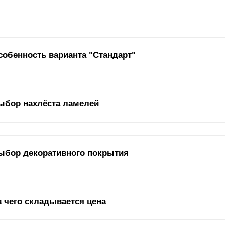
собенность варианта "Стандарт"
Вариант «Стандарт» – базовое предложение во в
Дизайн варианта отличается своей простотой, мо
ыбор нахлёста ламелей
и выборе также важно обратить внимание на критерий, который вл
ыбор декоративного покрытия
бора - нахлёст
ламелей
. Меняя расстояние, получаем возможност
уга, без нахлёста или с просветом между ними. Обращаем ваше вн
полнить различные виды нахлёстов.
ин из наиболее важных показателей стального забора – это декора
з чего складывается цена
на эксплуатационные характеристики забора, и на внешний вид. Да
ррозии - разъедание металла.