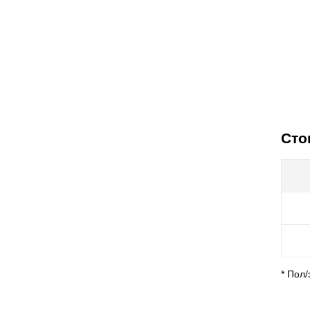
Сто
* Пол