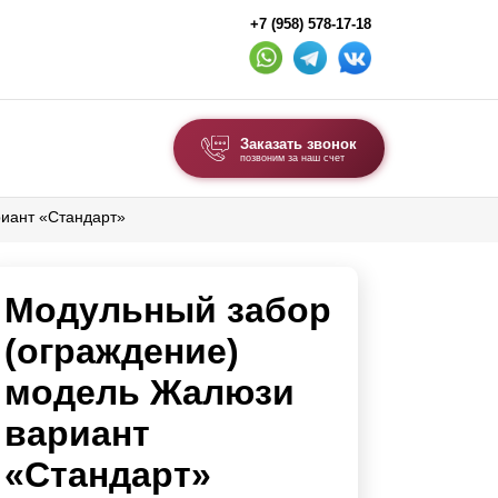
+7 (958) 578-17-18
Заказать звонок
позвоним за наш счет
иант «Стандарт»
ВЫБОР ПО ТИПУ
Модульные заборы и ограждения
Модульный забор
Комбинированные заборы
Секционные заборы
(ограждение)
модель Жалюзи
ВОРОТА И КАЛИТКИ
вариант
Ворота откатные
«Стандарт»
Ворота распашные
Ворота складные гармошка