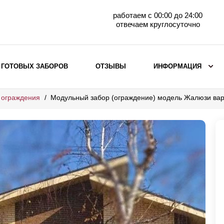
работаем с 00:00 до 24:00
отвечаем круглосуточно
 ГОТОВЫХ ЗАБОРОВ
ОТЗЫВЫ
ИНФОРМАЦИЯ
 ограждения
Модульный забор (ограждение) модель Жалюзи вар
ВЫБОР ПО МАТЕРИАЛУ
Заборы с кирпичными столбами
Заборы из евроштакетника
горизонтального
Металлические заборы для дачи
Забор жалюзи с кирпичными столбами
Металлические заборы
Металлические ограждения