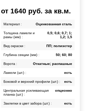
Каркасы ворот
от 1640 руб. за кв.м.
Калитки
Входные группы
Материал :
Оцинкованная сталь
Толщина ламели и
0,5; 0,6; 0,7; 1;
ВСЕ ДЛЯ ЗАБОРА
рамы (мм) :
1,2; 1,5
Панели для забора
Вид окраски :
ПП; полиэстер
Глубина секции (мм) :
50; 60; 80
Ворота :
Откатные; распашные
Ламели (шт.) :
есть
Боковой и верхний профили (шт.) :
есть
Центральная усиливающая
опционно
планка (шт.) :
Заклепки в цвет забора (шт.) :
есть