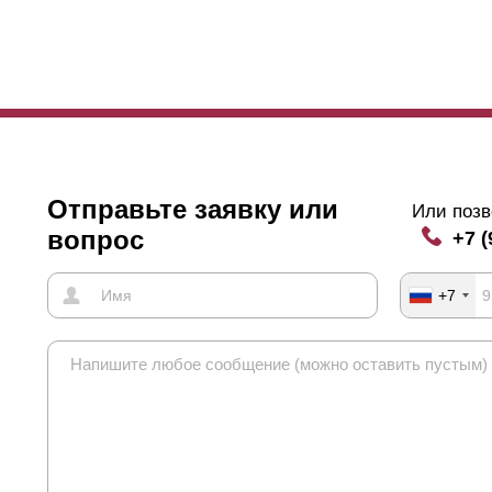
личие или отсутствие нахлёста влияет еще на одну черту забора. Е
бегания выгибания
ламелей
, к ним с задней стороны крепятся спе
полке
ламели
, которая обращена к изнаночной стороне забора. Если
илитель, заметны с лицевой стороны забора. Видимость заклепок н
сплуатацию забора.
Отправьте заявку или
Или позв
вопрос
+7 (
+7