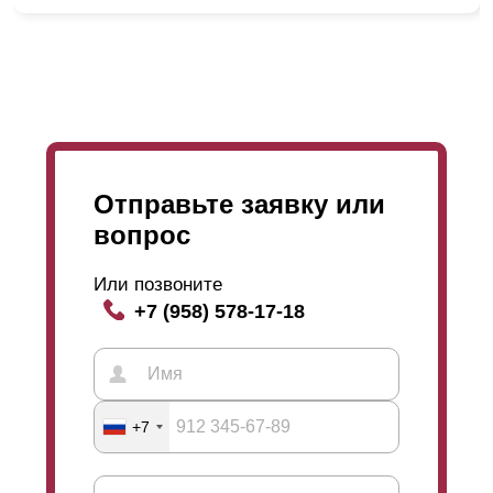
Отправьте заявку или
Также мы предоставляем возможность для Вас
вопрос
выбрать глубину 50; 60; 80 мм и высоту
ламели
,
которая
варьируется
в границах 0,5; 0,6; 0,7; 1; 1,2;
Или позвоните
1,5 мм. С увеличением глубины секции,
+7 (958) 578-17-18
увеличивается и высота
ламели
. А чем больше
высота
ламели
, тем больше дайн забора,
приобретает массивности. Глубина секции и
высота
ламели
никаким образом не действует на
срок эксплуатации забора. Менеджеры помогут вам с
+7
выбором и продемонстрируют образцы.
То есть, выбирая забор Вы можете быть уверенны в