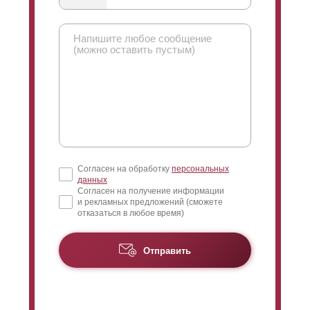
смотреть с лицевой стороны, то видно будет только
небо, а не участок. А вот с внутренней стороны
забора обзор будет, наоборот, направлен на нижнюю
часть пространства. Поэтому с участка можно
просматривать, что происходит на дороге и вблизи
забора, а вот снаружи никак нельзя увидеть участок.
С помощью нахлеста можно максимально снизить
обзор.
Согласен на обработку
персональных
данных
Согласен на получение информации
и рекламных предложений (сможете
отказаться в любое время)
Отправить